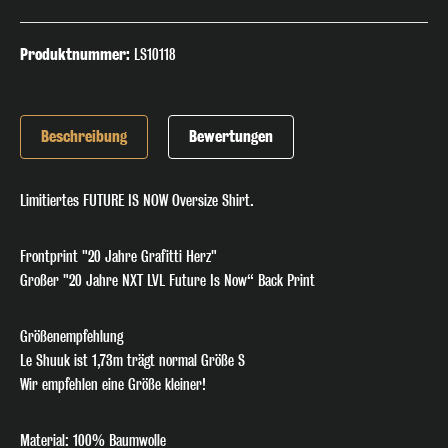
Produktnummer:
LS10118
Beschreibung
Bewertungen
Limitiertes FUTURE IS NOW Oversize Shirt.
Frontprint "20 Jahre Grafitti Herz"
Großer "20 Jahre NXT LVL Future Is Now“ Back Print
Größenempfehlung
🎧 Join the Beat!
Le Shuuk ist 1,73m trägt normal Größe S
Wir empfehlen eine Größe kleiner!
Melde dich jetzt für unseren Newsletter an und verpasse keinen
exklusiven Track-Release, Gig-Termin oder Special Deal mehr. Hol
Material: 100% Baumwolle