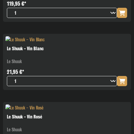
119,95 €*
Melde dich jetzt für unseren Newsletter an und verpasse keinen
exklusiven Track-Release, Gig-Termin oder Special Deal mehr. Hol
dir den direkten Draht zum DJ-Pult – nur für echte Fans!
Anmelden
Le Shuuk - Vin Blanc
Ich habe die
Datenschutzerklärung
zur Kenntnis
Le Shuuk
genommen
21,95 €*
Le Shuuk - Vin Rosé
Le Shuuk