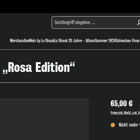
Merchandise
Wein by Le Shuuk
Le Shuuk 20 Jahre - Album
Summer 2K26
Schwaben Floss
New
 „Rosa Edition“
Sale
Accessoires
65,00 €
Preise inkl. MwSt. zzgl.
Nicht mehr 