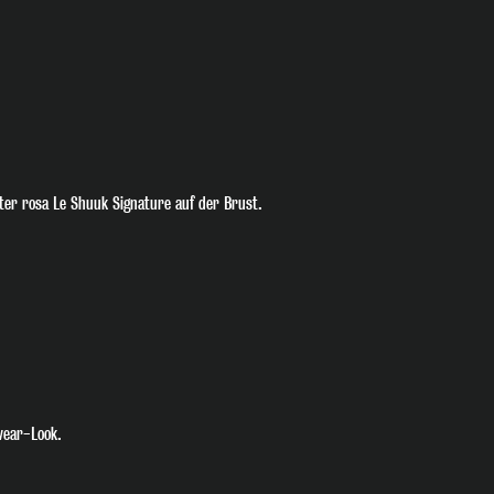
🎧 Join the Beat
Melde dich jetzt für unseren Newsletter an und v
Gig-Termin oder Special Deal mehr. Hol dir den 
echte Fans!
er rosa Le Shuuk Signature auf der Brust.
Ich habe die
Datenschutzerklärung
zur Ken
wear-Look.