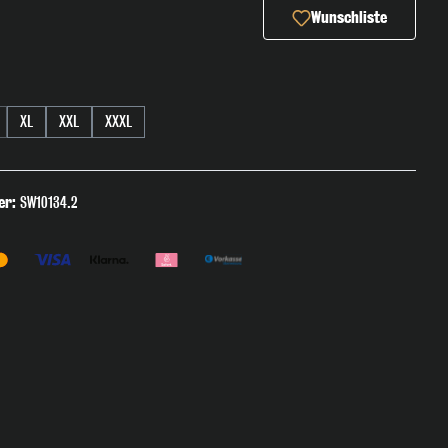
Wunschliste
en
XL
XXL
XXXL
tion ist zurzeit nicht verfügbar.)
iese Option ist zurzeit nicht verfügbar.)
er:
SW10134.2