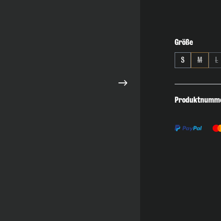
auswähl
Größe
S
M
L
(Diese Op
(D
Produktnumm