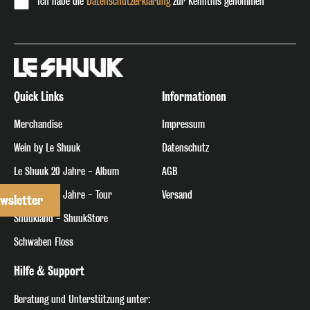
Ich habe die
Datenschutzerklärung
zur Kenntnis genommen
Quick Links
Informationen
Merchandise
Impressum
Wein by Le Shuuk
Datenschutz
Le Shuuk 20 Jahre - Album
AGB
Le Shuuk 20 Jahre - Tour
Versand
wsletter
Shuukland - ShuukStore
Schwaben Floss
Hilfe & Support
Beratung
und Unterstützung unter: