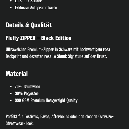
Le Shuuk Sticker
Exklusive Autogrammkarte
Details & Qualität
🎧 Join the Beat!
Fluffy ZIPPER – Black Edition
Ultraweicher Premium-Zipper in Schwarz mit hochwertigem rosa
Melde dich jetzt für unseren Newsletter an und verpasse keinen
Backprint und dezenter rosa Le Shuuk Signature auf der Brust.
exklusiven Track-Release, Gig-Termin oder Special Deal mehr. Hol
dir den direkten Draht zum DJ-Pult – nur für echte Fans!
Material
Anmelden
70% Baumwolle
30% Polyester
Ich habe die
Datenschutzerklärung
zur Kenntnis
330 GSM Premium Heavyweight Quality
genommen
Perfekt für Festivals, Raves, Afterhours oder den cleanen Oversize-
Streetwear-Look.