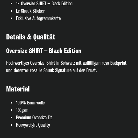
1× Oversize SHIRT – Black Edition
Le Shuuk Sticker
Exklusive Autogrammkarte
Details & Qualität
🎧 Join the Beat!
Oversize SHIRT – Black Edition
Hochwertiges Oversize-Shirt in Schwarz mit auffälligem rosa Backprint
Melde dich jetzt für unseren Newsletter an und verpasse keinen
und dezenter rosa Le Shuuk Signature auf der Brust.
exklusiven Track-Release, Gig-Termin oder Special Deal mehr. Hol
dir den direkten Draht zum DJ-Pult – nur für echte Fans!
Material
Anmelden
100% Baumwolle
180gsm
Ich habe die
Datenschutzerklärung
zur Kenntnis
Premium Oversize Fit
genommen
Heavyweight Quality