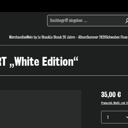
Merchandise
Wein by Le Shuuk
Le Shuuk 20 Jahre - Album
Summer 2K26
Schwaben Floss
New
T „White Edition“
Sale
Accessoires
35,00 €
Preise inkl. MwSt. zzgl.
Produkt Anz