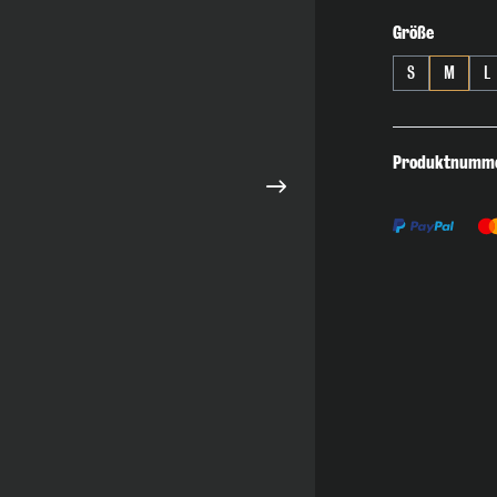
auswähl
Größe
S
M
L
Produktnumm