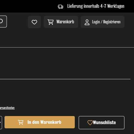
Lieferung innerhalb 4-7 Werktagen
Warenkorb
Login / Registrieren
 Versandkosten
ahl: Gib den gewünschten Wert ein oder benutze die Sch
In den Warenkorb
Wunschliste