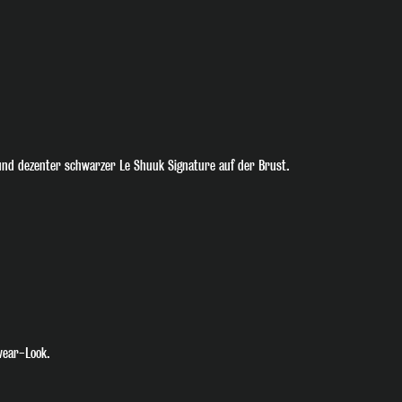
🎧 Join the Beat
Melde dich jetzt für unseren Newsletter an und v
Gig-Termin oder Special Deal mehr. Hol dir den 
echte Fans!
und dezenter schwarzer Le Shuuk Signature auf der Brust.
Ich habe die
Datenschutzerklärung
zur Ken
wear-Look.