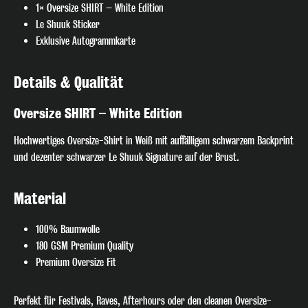
1× Oversize SHIRT – White Edition
Le Shuuk Sticker
Exklusive Autogrammkarte
Details & Qualität
🎧 Join the Beat!
Oversize SHIRT – White Edition
Melde dich jetzt für unseren Newsletter an und verpasse keinen
Hochwertiges Oversize-Shirt in Weiß mit auffälligem schwarzem Backprint
exklusiven Track-Release, Gig-Termin oder Special Deal mehr. Hol
und dezenter schwarzer Le Shuuk Signature auf der Brust.
dir den direkten Draht zum DJ-Pult – nur für echte Fans!
Material
Anmelden
100% Baumwolle
Ich habe die
Datenschutzerklärung
zur Kenntnis
180 GSM Premium Quality
genommen
Premium Oversize Fit
Perfekt für Festivals, Raves, Afterhours oder den cleanen Oversize-