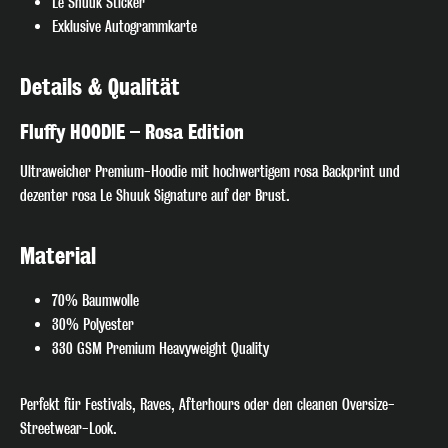
Le Shuuk Sticker
Exklusive Autogrammkarte
Details & Qualität
🎧 Join the Beat!
Fluffy HOODIE – Rosa Edition
Ultraweicher Premium-Hoodie mit hochwertigem rosa Backprint und
Melde dich jetzt für unseren Newsletter an und verpasse keinen
dezenter rosa Le Shuuk Signature auf der Brust.
exklusiven Track-Release, Gig-Termin oder Special Deal mehr. Hol
dir den direkten Draht zum DJ-Pult – nur für echte Fans!
Material
Anmelden
70% Baumwolle
30% Polyester
Ich habe die
Datenschutzerklärung
zur Kenntnis
330 GSM Premium Heavyweight Quality
genommen
Perfekt für Festivals, Raves, Afterhours oder den cleanen Oversize-
Streetwear-Look.