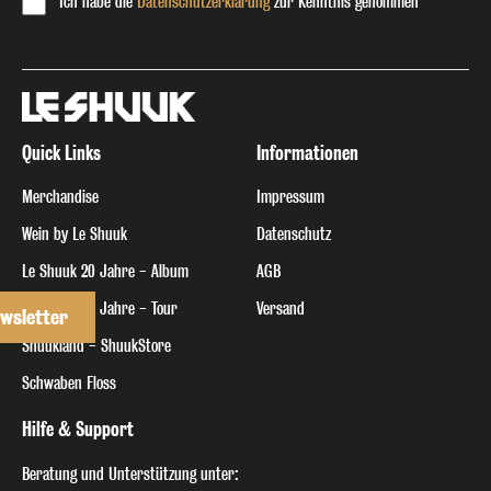
Ich habe die
Datenschutzerklärung
zur Kenntnis genommen
Quick Links
Informationen
Merchandise
Impressum
Wein by Le Shuuk
Datenschutz
Le Shuuk 20 Jahre - Album
AGB
Le Shuuk 20 Jahre - Tour
Versand
wsletter
Shuukland - ShuukStore
Schwaben Floss
Hilfe & Support
Beratung
und Unterstützung unter: