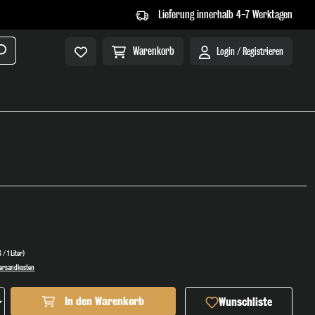
Lieferung innerhalb 4-7 Werktagen
Warenkorb
Login / Registrieren
 / 1 Liter)
 Versandkosten
ahl: Gib den gewünschten Wert ein oder benutze die Sch
In den Warenkorb
Wunschliste