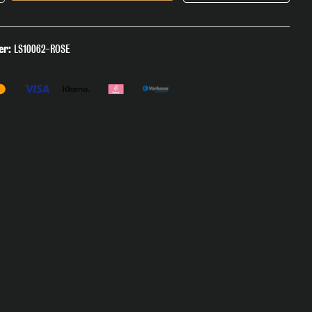
er:
LS10062-ROSE