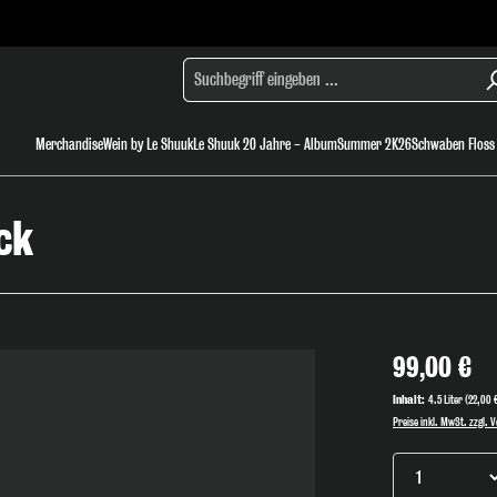
Merchandise
Wein by Le Shuuk
Le Shuuk 20 Jahre - Album
Summer 2K26
Schwaben Floss
New
ck
Sale
Accessoires
99,00 €
Inhalt:
4.5 Liter
(22,00 €
Preise inkl. MwSt. zzgl.
Produkt Anz